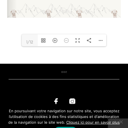
1/12
En poursuivant votre navigation sur notre site, vous acceptez
AICI par Matthieu Clot |
CGV
|
nous contacter
|
l’utilisation de cookies à des fins statistiques et d'amélioration
mentions légales
|
©2026 créé par OGI
de la navigation sur le site web.
Cliquez ici pour en savoir plus