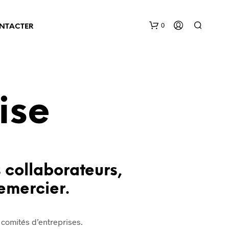
0
NTACTER
ise
V
O
T
 collaborateurs,
R
E
remercier.
P
A
N
I
E
 comités d’entreprises.
R