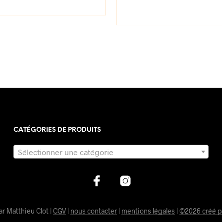
CATÉGORIES DE PRODUITS
Sélectionner une catégorie
ar Matthieu Clot |
CGV
|
nous contacter
|
mentions légales
|
©2026 créé p