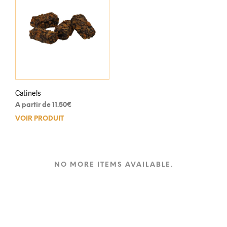
Catinels
A partir de
11.50
€
VOIR PRODUIT
Ce
produit
a
plusieurs
variations.
NO MORE ITEMS AVAILABLE.
Les
options
peuvent
être
choisies
sur