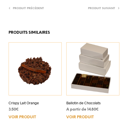
PRODUIT PRÉCÉDENT
PRODUIT SUIVANT
PRODUITS SIMILAIRES
Crispy Lait Orange
Ballotin de Chocolats
3.50
€
A partir de
14.80
€
VOIR PRODUIT
VOIR PRODUIT
Ce
prod