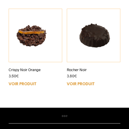
a
plus
varia
Les
opti
peuv
être
choi
sur
la
pag
du
Crispy Noir Orange
Rocher Noir
prod
3.50
€
3.80
€
VOIR PRODUIT
VOIR PRODUIT