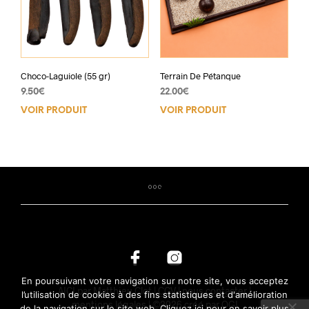
Choco-Laguiole (55 gr)
Terrain De Pétanque
9.50
€
22.00
€
VOIR PRODUIT
VOIR PRODUIT
En poursuivant votre navigation sur notre site, vous acceptez
AICI par Matthieu Clot |
CGV
|
nous contacter
|
l’utilisation de cookies à des fins statistiques et d'amélioration
mentions légales
|
©2026 créé par OGI
de la navigation sur le site web.
Cliquez ici pour en savoir plus