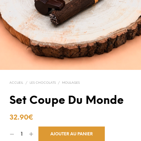
ACCUEIL
/
LES CHOCOLATS
/
MOULAGES
Set Coupe Du Monde
32.90
€
AJOUTER AU PANIER