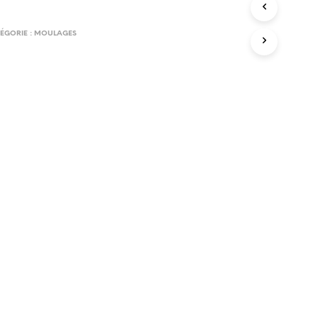
E
S
T
V
ÉGORIE :
MOULAGES
I
D
E
.