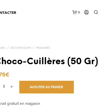
0
NTACTER
UEIL
/
LES CHOCOLATS
/
MOULAGES
hoco-Cuillères (50 Gr)
V
75
€
O
T
R
E
AJOUTER AU PANIER
P
A
N
I
rait gratuit en magasin
E
R